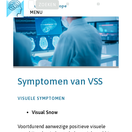
ZOEKEN
Skip
Visual Snow Europe
NAAR:
to
MENU
content
Symptomen van VSS
VISUELE SYMPTOMEN
Visual Snow
Voortdurend aanwezige positieve visuele