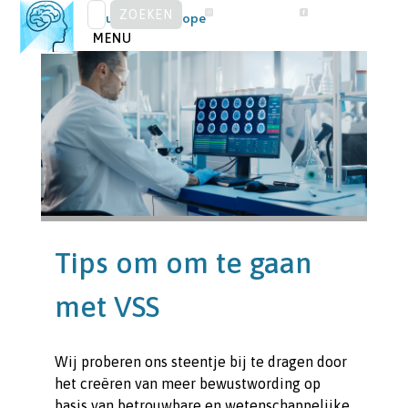
ZOEKEN
Skip
Visual Snow Europe
NAAR:
to
MENU
content
Tips om om te gaan
met VSS
Wij proberen ons steentje bij te dragen door
het creëren van meer bewustwording op
basis van betrouwbare en wetenschappelijke