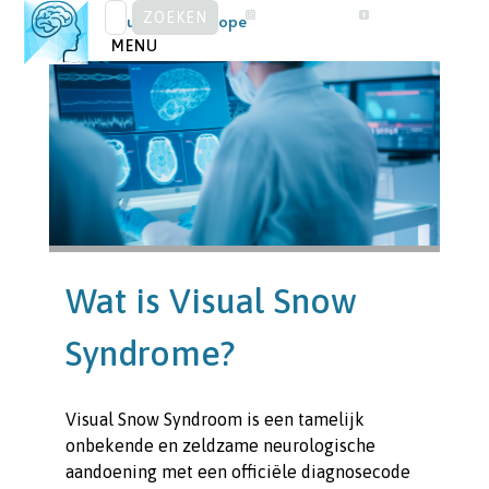
ZOEKEN
Skip
Visual Snow Europe
NAAR:
to
MENU
content
Wat is Visual Snow
Syndrome?
Visual Snow Syndroom is een tamelijk
onbekende en zeldzame neurologische
aandoening met een officiële diagnosecode