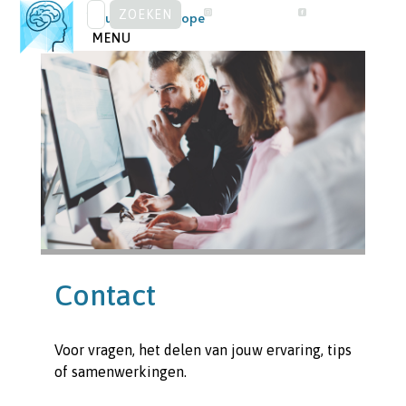
ZOEKEN
Skip
Visual Snow Europe
NAAR:
to
MENU
content
Contact
Voor vragen, het delen van jouw ervaring, tips
of samenwerkingen.