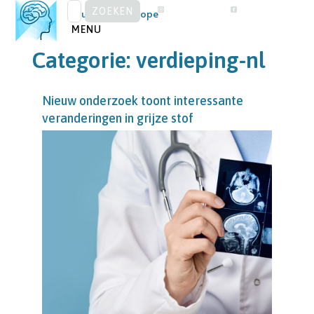
ZOEKEN
Skip
Visual Snow Europe
NAAR:
to
MENU
content
Categorie:
verdieping-nl
Nieuw onderzoek toont interessante
veranderingen in grijze stof